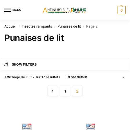
MENU
0
Accueil
Insectes rampants
Punaises de lit
Page 2
/
/
/
Punaises de lit
SHOW FILTERS
Affichage de 13–17 sur 17 résultats
1
2