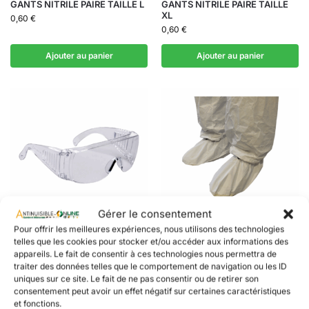
GANTS NITRILE PAIRE TAILLE L
GANTS NITRILE PAIRE TAILLE
XL
0,60
€
0,60
€
Ajouter au panier
Ajouter au panier
Gérer le consentement
Pour offrir les meilleures expériences, nous utilisons des technologies
MATÉRIEL ET ÉQUIPEMENT
MATÉRIEL ET ÉQUIPEMENT
telles que les cookies pour stocker et/ou accéder aux informations des
Lunette de protection
PAIRE DE SURCHAUSSURES
appareils. Le fait de consentir à ces technologies nous permettra de
ANTI-DERAPANTE
7,60
€
traiter des données telles que le comportement de navigation ou les ID
4,20
€
uniques sur ce site. Le fait de ne pas consentir ou de retirer son
consentement peut avoir un effet négatif sur certaines caractéristiques
Ajouter au panier
Ajouter au panier
et fonctions.