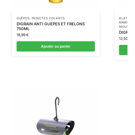
GUÊPES
,
INSECTES VOLANTS
BLATTES 
RAMPANT
DIGRAIN ANTI GUEPES ET FRELONS
MOUSTIQ
750ML
DIGRAI
18,99
€
12,50
€
Ajouter au panier