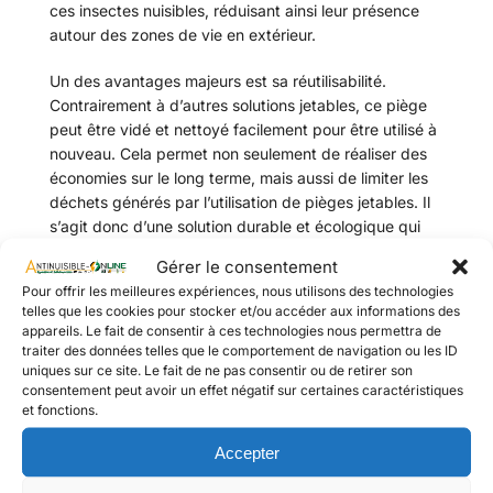
ces insectes nuisibles, réduisant ainsi leur présence
autour des zones de vie en extérieur.
Un des avantages majeurs est sa réutilisabilité.
Contrairement à d’autres solutions jetables, ce piège
peut être vidé et nettoyé facilement pour être utilisé à
nouveau. Cela permet non seulement de réaliser des
économies sur le long terme, mais aussi de limiter les
déchets générés par l’utilisation de pièges jetables. Il
s’agit donc d’une solution durable et écologique qui
répond aux besoins des particuliers et des
Gérer le consentement
professionnels cherchant à éliminer les nuisibles de
Pour offrir les meilleures expériences, nous utilisons des technologies
manière efficace et responsable.
telles que les cookies pour stocker et/ou accéder aux informations des
appareils. Le fait de consentir à ces technologies nous permettra de
Ce piège est particulièrement adapté à une utilisation
traiter des données telles que le comportement de navigation ou les ID
à grande échelle, ce qui le rend idéal pour les
uniques sur ce site. Le fait de ne pas consentir ou de retirer son
consentement peut avoir un effet négatif sur certaines caractéristiques
professionnels, les collectivités ou les entreprises
et fonctions.
ayant besoin de gérer les nuisances des guêpes et
autres insectes de manière régulière. Sa conception
Accepter
pratique et sa capacité de collecte importante
permettent de traiter des zones étendues sans avoir à