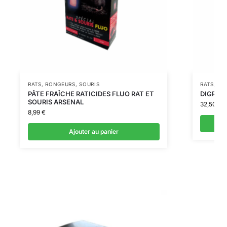
RATS
,
RONGEURS
,
SOURIS
RATS
,
RO
PÂTE FRAÎCHE RATICIDES FLUO RAT ET
DIGRAI
SOURIS ARSENAL
32,50
€
8,99
€
Ajouter au panier