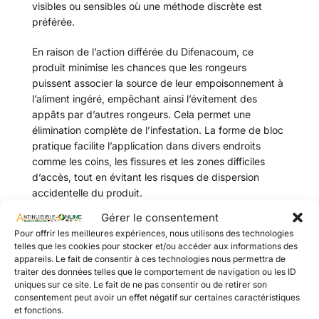
visibles ou sensibles où une méthode discrète est
préférée.
En raison de l’action différée du Difenacoum, ce
produit minimise les chances que les rongeurs
puissent associer la source de leur empoisonnement à
l’aliment ingéré, empêchant ainsi l’évitement des
appâts par d’autres rongeurs. Cela permet une
élimination complète de l’infestation. La forme de bloc
pratique facilite l’application dans divers endroits
comme les coins, les fissures et les zones difficiles
d’accès, tout en évitant les risques de dispersion
accidentelle du produit.
Gérer le consentement
Le DIGRAIN Bloc Hydrofuge Rongeurs s’adresse aussi
Pour offrir les meilleures expériences, nous utilisons des technologies
bien aux particuliers qu’aux professionnels qui
telles que les cookies pour stocker et/ou accéder aux informations des
cherchent une méthode efficace, discrète et durable
appareils. Le fait de consentir à ces technologies nous permettra de
pour lutter contre les rongeurs. Que ce soit dans des
traiter des données telles que le comportement de navigation ou les ID
espaces intérieurs (maisons, entrepôts, bureaux) ou
uniques sur ce site. Le fait de ne pas consentir ou de retirer son
consentement peut avoir un effet négatif sur certaines caractéristiques
extérieurs (jardins, terrasses), il s’adapte à différents
et fonctions.
environnements et garantit des résultats probants